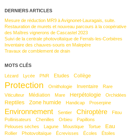
DERNIERS ARTICLES
Mesure de réduction MR9 à Avignonet-Lauragais, suite.
Restauration de murets et nouveau parcours à la coopérative
des Maîtres vignerons de Cascastel 2023
Suivi de la centrale photovoltaïque de Ferrals-les-Corbières
Inventaire des chauves-souris en Malepère
Travaux de comblement de drain
MOTS CLÉS
Etudes
Collège
Lézard
Lycée
PNR
Protection
Inventaire
Ornithologie
Rare
Herpétologie
Médiation
Viticulteur
mare
Orchidées
Reptiles
Zone humide
Handicap
Proserpine
Environnement
Chiroptère
Sentier
Fitou
Pollinisateurs
Chenilles
Orbieu
Papillons
Eau
Pelouses sèches
Lagune
Moustique
Tortue
Rollier
Photovoltaïque
Écrevisses
Écoles
Étoiles