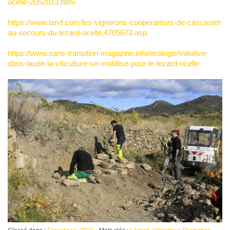
ocelle-2052013.html
https://www.larvf.com/les-vignerons-cooperateurs-de-cascastel-
au-secours-du-lezard-ocelle,4705673.asp
https://www.sans-transition-magazine.info/ecologie/initiative-
dans-laude-la-viticulture-se-mobilise-pour-le-lezard-ocelle