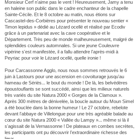
Monsieur Cerf n'aime pas le vent ! Heureusement, Jamy a tenu
en haleine son public dans le cadre enchanteur de la chapelle
Sainte-Cécile. Et le 8 octobre au matin, nous étions sur
Cascastel-des-Corbières pour présenter le nouveau sentier «
Timon lepidus » dédié au Lézard ocellé et réalisé par Ecodiv
grâce à un partenariat avec la cave coopérative et le
Département. Très peu de monde malheureusement, malgré de
splendides couleurs automnales. Si une jeune Couleuvre
vipérine s'est manifestée, il a fallu attendre l'après-midi à
Peyriac pour voir le Lézard ocellé, quelle ironie !
Pour Carcassonne Agglo, nous nous sommes retrouvés le 6
juin à Lastours pour une ascension en covoiturage jusqu'au
hameau de Sériès... le bout du monde ! De là, les belvédères
époustouflants se sont succédé, ainsi que les milieux naturels
très variés du site Natura 2000 « Gorges de la Clamoux ».
Après 300 mètres de dénivelée, la boucle autour du Moun Simel
a été bouclée dans la bonne humeur ! Le 27 octobre, rebelote
devant l'abbaye de Villelongue pour une très agréable balade au
cœur du site Natura 2000 « Vallée du Lampy »... même si là il
s'agissait de la Vernassonne ! De plateaux en combes secrètes,
les participants ont pu découvrir l'extraordinaire richesse des
lieux.