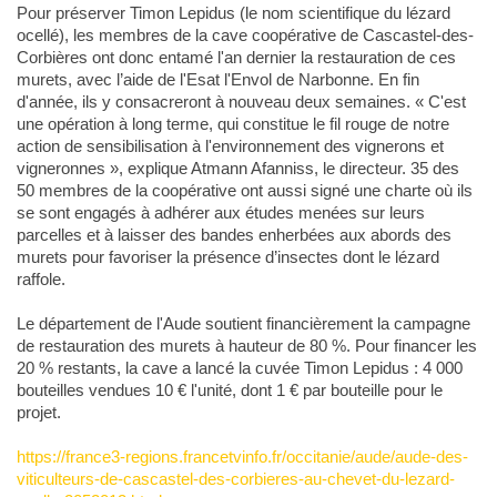
Pour préserver Timon Lepidus (le nom scientifique du lézard
ocellé), les membres de la cave coopérative de Cascastel-des-
Corbières ont donc entamé l'an dernier la restauration de ces
murets, avec l’aide de l'Esat l'Envol de Narbonne. En fin
d'année, ils y consacreront à nouveau deux semaines. « C'est
une opération à long terme, qui constitue le fil rouge de notre
action de sensibilisation à l'environnement des vignerons et
vigneronnes », explique Atmann Afanniss, le directeur. 35 des
50 membres de la coopérative ont aussi signé une charte où ils
se sont engagés à adhérer aux études menées sur leurs
parcelles et à laisser des bandes enherbées aux abords des
murets pour favoriser la présence d’insectes dont le lézard
raffole.
Le département de l'Aude soutient financièrement la campagne
de restauration des murets à hauteur de 80 %. Pour financer les
20 % restants, la cave a lancé la cuvée Timon Lepidus : 4 000
bouteilles vendues 10 € l'unité, dont 1 € par bouteille pour le
projet.
https://france3-regions.francetvinfo.fr/occitanie/aude/aude-des-
viticulteurs-de-cascastel-des-corbieres-au-chevet-du-lezard-