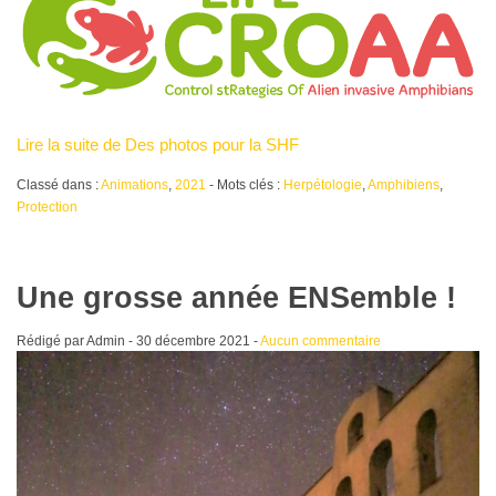
Lire la suite de Des photos pour la SHF
Classé dans :
Animations
,
2021
- Mots clés :
Herpétologie
,
Amphibiens
,
Protection
Une grosse année ENSemble !
Rédigé par Admin -
30 décembre 2021
-
Aucun commentaire