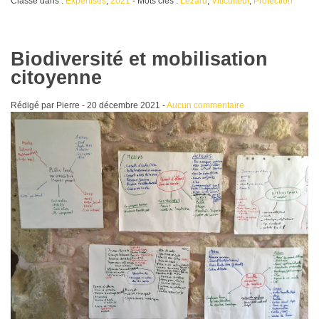
Classé dans :
Expertises
,
2021
- Mots clés :
Lézard
,
Viticulteur
,
Protection
Biodiversité et mobilisation
citoyenne
Rédigé par Pierre -
20 décembre 2021
-
Aucun commentaire