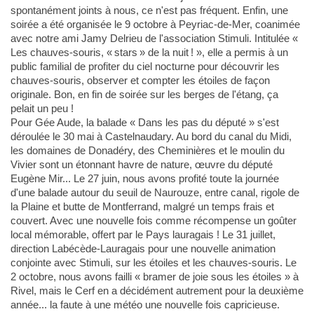
spontanément joints à nous, ce n'est pas fréquent. Enfin, une
soirée a été organisée le 9 octobre à Peyriac-de-Mer, coanimée
avec notre ami Jamy Delrieu de l'association Stimuli. Intitulée «
Les chauves-souris, « stars » de la nuit ! », elle a permis à un
public familial de profiter du ciel nocturne pour découvrir les
chauves-souris, observer et compter les étoiles de façon
originale. Bon, en fin de soirée sur les berges de l'étang, ça
pelait un peu !
Pour Gée Aude, la balade « Dans les pas du député » s'est
déroulée le 30 mai à Castelnaudary. Au bord du canal du Midi,
les domaines de Donadéry, des Cheminières et le moulin du
Vivier sont un étonnant havre de nature, œuvre du député
Eugène Mir... Le 27 juin, nous avons profité toute la journée
d'une balade autour du seuil de Naurouze, entre canal, rigole de
la Plaine et butte de Montferrand, malgré un temps frais et
couvert. Avec une nouvelle fois comme récompense un goûter
local mémorable, offert par le Pays lauragais ! Le 31 juillet,
direction Labécède-Lauragais pour une nouvelle animation
conjointe avec Stimuli, sur les étoiles et les chauves-souris. Le
2 octobre, nous avons failli « bramer de joie sous les étoiles » à
Rivel, mais le Cerf en a décidément autrement pour la deuxième
année... la faute à une météo une nouvelle fois capricieuse.