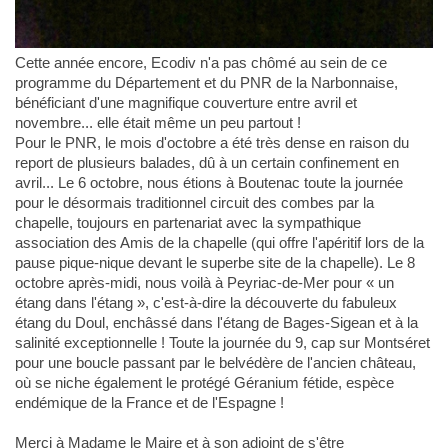
Cette année encore, Ecodiv n'a pas chômé au sein de ce
programme du Département et du PNR de la Narbonnaise,
bénéficiant d'une magnifique couverture entre avril et
novembre... elle était même un peu partout !
Pour le PNR, le mois d'octobre a été très dense en raison du
report de plusieurs balades, dû à un certain confinement en
avril... Le 6 octobre, nous étions à Boutenac toute la journée
pour le désormais traditionnel circuit des combes par la
chapelle, toujours en partenariat avec la sympathique
association des Amis de la chapelle (qui offre l'apéritif lors de la
pause pique-nique devant le superbe site de la chapelle). Le 8
octobre après-midi, nous voilà à Peyriac-de-Mer pour « un
étang dans l'étang », c'est-à-dire la découverte du fabuleux
étang du Doul, enchâssé dans l'étang de Bages-Sigean et à la
salinité exceptionnelle ! Toute la journée du 9, cap sur Montséret
pour une boucle passant par le belvédère de l'ancien château,
où se niche également le protégé Géranium fétide, espèce
endémique de la France et de l'Espagne !
Merci à Madame le Maire et à son adjoint de s'être