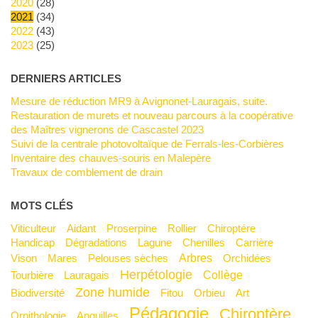
2020
(28)
2021
(34)
2022
(43)
2023
(25)
DERNIERS ARTICLES
Mesure de réduction MR9 à Avignonet-Lauragais, suite.
Restauration de murets et nouveau parcours à la coopérative
des Maîtres vignerons de Cascastel 2023
Suivi de la centrale photovoltaïque de Ferrals-les-Corbières
Inventaire des chauves-souris en Malepère
Travaux de comblement de drain
MOTS CLÉS
Viticulteur
Aidant
Proserpine
Rollier
Chiroptére
Handicap
Dégradations
Lagune
Chenilles
Carrière
Arbres
Vison
Mares
Pelouses sèches
Orchidées
Herpétologie
Collège
Tourbière
Lauragais
Zone humide
Biodiversité
Fitou
Orbieu
Art
Pédagogie
Chiroptère
Ornithologie
Anguilles