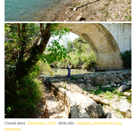
Classé dans :
Expertises
,
2023
- Mots clés :
Anguilles
,
Biodiversité
,
Eau
,
Protection