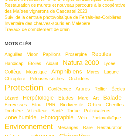
Restauration de murets et nouveau parcours à la coopérative
des Maîtres vignerons de Cascastel 2023
Suivi de la centrale photovoltaïque de Ferrals-les-Corbières
Inventaire des chauves-souris en Malepère
Travaux de comblement de drain
MOTS CLÉS
Reptiles
Anguilles
Vison
Papillons
Proserpine
Natura 2000
Handicap
Étoiles
Aidant
Lycée
Amphibiens
Collège
Moustique
Mares
Lagune
Chiroptére
Pelouses sèches
Orchidées
Protection
Arbres
Conférence
Rollier
Écoles
Balade
Herpétologie
Etudes
Lézard
mare
Art
Écrevisses
Fitou
PNR
Biodiversité
Orbieu
Chenilles
Tourbière
Viticulteur
Santé
Tortue
Pollinisateurs
Zone humide
Photographie
Vélo
Photovoltaïque
Environnement
Mésanges
Rare
Restauration