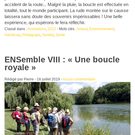
accident de la route... Malgré la pluie, la boucle est effectuée en
totalité, tout le monde participant. La rude montée sur le causse
laissera sans doute des souvenirs impérissables ! Une belle
expérience, qui espérons-le fera réfléchir.
Classé dans :
Animations
,
2022
- Mots clés :
Aidant
,
Environnement
,
Handicap
,
Pédagogie
,
Sentier
,
Santé
ENSemble VIII : « Une boucle
royale »
Rédigé par Pierre -
18 juillet 2019
-
Aucun commentaire