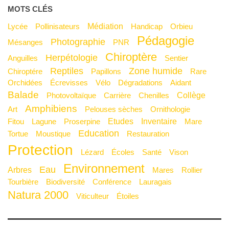
MOTS CLÉS
Médiation
Lycée
Pollinisateurs
Handicap
Orbieu
Pédagogie
Photographie
Mésanges
PNR
Chiroptère
Herpétologie
Anguilles
Sentier
Reptiles
Zone humide
Chiroptére
Papillons
Rare
Orchidées
Écrevisses
Vélo
Dégradations
Aidant
Balade
Collège
Photovoltaïque
Carrière
Chenilles
Amphibiens
Art
Pelouses sèches
Ornithologie
Etudes
Inventaire
Fitou
Lagune
Proserpine
mare
Education
Tortue
Moustique
Restauration
Protection
Lézard
Écoles
Santé
Vison
Environnement
Eau
Arbres
Mares
Rollier
Tourbière
Biodiversité
Conférence
Lauragais
Natura 2000
Viticulteur
Étoiles