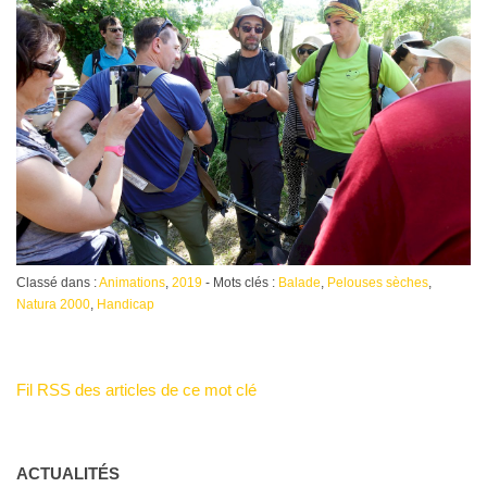
Classé dans :
Animations
,
2019
- Mots clés :
Balade
,
Pelouses sèches
,
Natura 2000
,
Handicap
Fil RSS des articles de ce mot clé
ACTUALITÉS