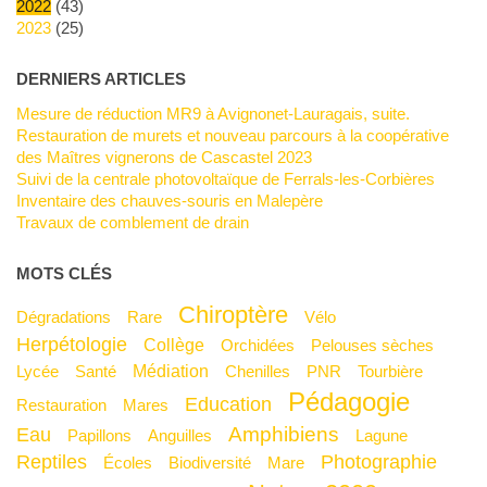
2022
(43)
2023
(25)
DERNIERS ARTICLES
Mesure de réduction MR9 à Avignonet-Lauragais, suite.
Restauration de murets et nouveau parcours à la coopérative
des Maîtres vignerons de Cascastel 2023
Suivi de la centrale photovoltaïque de Ferrals-les-Corbières
Inventaire des chauves-souris en Malepère
Travaux de comblement de drain
MOTS CLÉS
Chiroptère
Dégradations
Rare
Vélo
Herpétologie
Collège
Orchidées
Pelouses sèches
Médiation
Lycée
Santé
Chenilles
PNR
Tourbière
Pédagogie
Education
Restauration
Mares
Amphibiens
Eau
Papillons
Anguilles
Lagune
Reptiles
Photographie
Écoles
Biodiversité
mare