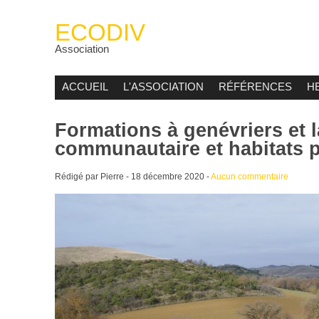
ECODIV
Association
ACCUEIL
L'ASSOCIATION
RÉFÉRENCES
H
Formations à genévriers et l
communautaire et habitats p
Rédigé par Pierre -
18 décembre 2020
-
Aucun commentaire