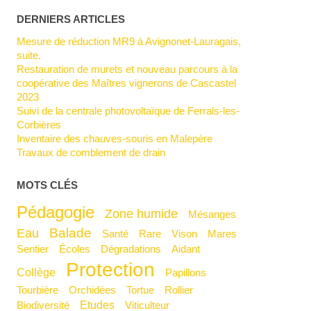
DERNIERS ARTICLES
Mesure de réduction MR9 à Avignonet-Lauragais,
suite.
Restauration de murets et nouveau parcours à la
coopérative des Maîtres vignerons de Cascastel
2023
Suivi de la centrale photovoltaïque de Ferrals-les-
Corbières
Inventaire des chauves-souris en Malepère
Travaux de comblement de drain
MOTS CLÉS
Pédagogie
Zone humide
Mésanges
Balade
Eau
Santé
Rare
Vison
Mares
Sentier
Écoles
Dégradations
Aidant
Protection
Collège
Papillons
Tourbière
Orchidées
Tortue
Rollier
Etudes
Biodiversité
Viticulteur