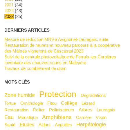
2021
(34)
2022
(43)
2023
(25)
DERNIERS ARTICLES
Mesure de réduction MR9 à Avignonet-Lauragais, suite.
Restauration de murets et nouveau parcours à la coopérative
des Maîtres vignerons de Cascastel 2023
Suivi de la centrale photovoltaïque de Ferrals-les-Corbières
Inventaire des chauves-souris en Malepère
Travaux de comblement de drain
MOTS CLÉS
Protection
Zone humide
Dégradations
Collège
Tortue
Ornithologie
Fitou
Lézard
Arbres
Restauration
Rollier
Pollinisateurs
Lauragais
Amphibiens
Eau
Moustique
Carrière
Vison
Herpétologie
Etudes
Santé
Aidant
Anguilles